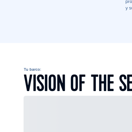
pro
y s
Tu barco:
VISION OF THE S