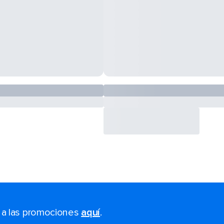
s a las promociones
aquí
.