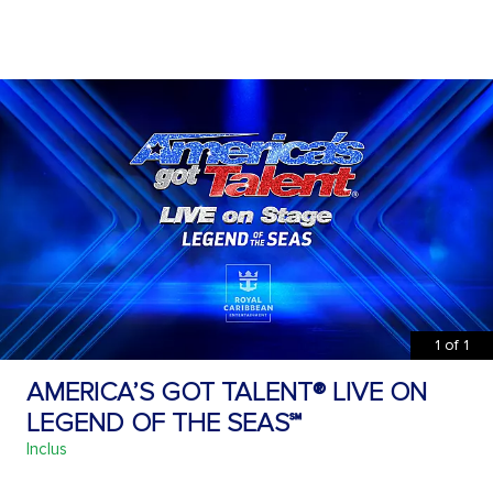
1
of
1
AMERICA’S GOT TALENT® LIVE ON
LEGEND OF THE SEAS℠
Inclus