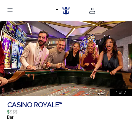
1
of
7
CASINO ROYALE℠
$
Bar