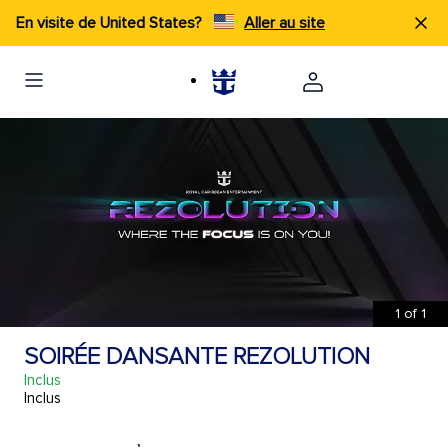
En visite de United States?
Aller au site
1
of
1
SOIRÉE DANSANTE REZOLUTION
Inclus
Inclus