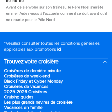
HO HO HO
Avant de s'envoler sur son traîneau, le Père Noël s'arrête
en mer. Aidez-nous à l'accueillir comme il se doit avant qu'il
ne reparte pour le Pôle Nord.
*Veuillez consulter toutes les conditions générales
applicables aux promotions
ici
.
Trouvez votre croisière
Croisières de dernière minute
Croisières de week-end
Black Friday et Cyber Monday
Croisières de vacances
2025-2026 Croisières
Cruising guides
Les plus grands navires de croisière
Vacances en famille