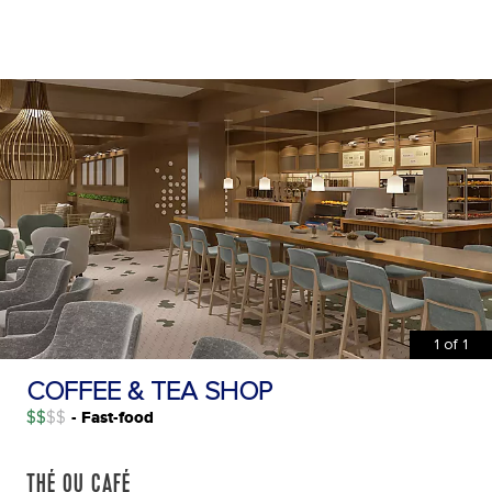
1
of
1
COFFEE & TEA SHOP
$$
- Fast-food
THÉ OU CAFÉ