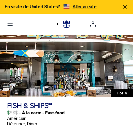
En visite de United States?
Aller au site
1
of
4
FISH & SHIPS℠
$
- À la carte - Fast-food
Américain
Déjeuner, Dîner