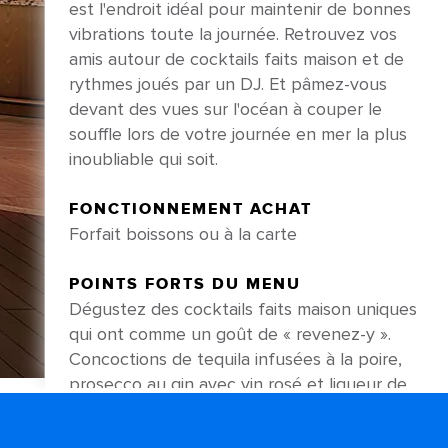
est l'endroit idéal pour maintenir de bonnes
vibrations toute la journée. Retrouvez vos
amis autour de cocktails faits maison et de
rythmes joués par un DJ. Et pâmez-vous
devant des vues sur l'océan à couper le
souffle lors de votre journée en mer la plus
inoubliable qui soit.
FONCTIONNEMENT ACHAT
Forfait boissons ou à la carte
POINTS FORTS DU MENU
Dégustez des cocktails faits maison uniques
qui ont comme un goût de « revenez-y ».
Concoctions de tequila infusées à la poire,
prosecco au gin avec vin rosé et liqueur de
fleur de sureau... des libations incontournables
sont à l'ordre du jour au Hideaway Bar.