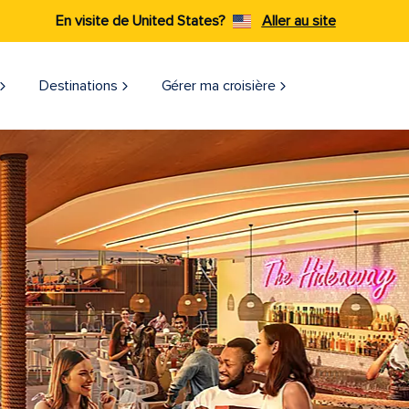
En visite de United States?
Aller au site
Destinations
Gérer ma croisière​