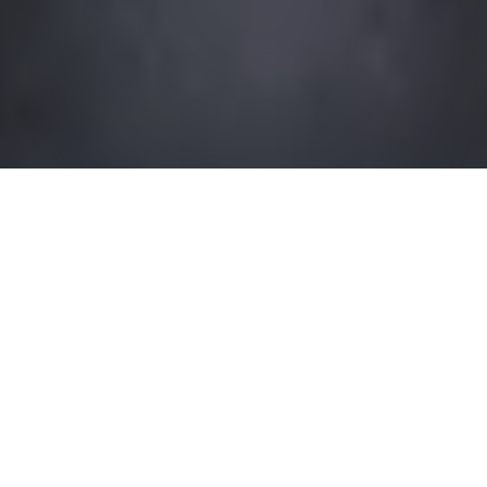
Icon of the Seas Family Infinite Ocean View Accessible
Sur le tout nouvel Icon of the Seas℠,
l'endroit où vous séjournez est tout aussi