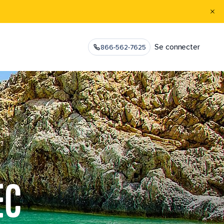
Se connecter
866-562-7625
EC