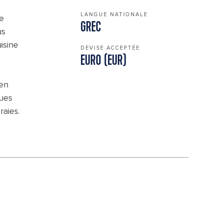
LANGUE NATIONALE
e
GREC
us
isine
DEVISE ACCEPTÉE
EURO (EUR)
 en
ques
raies.