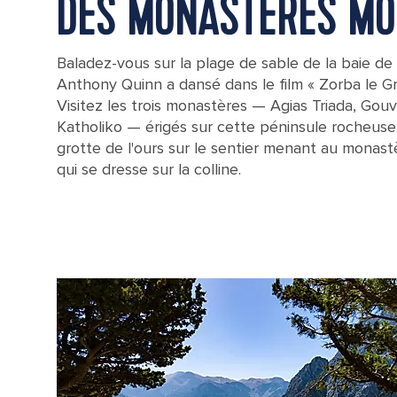
DES MONASTÈRES M
Baladez-vous sur la plage de sable de la baie de
Anthony Quinn a dansé dans le film « Zorba le Gr
Visitez les trois monastères — Agias Triada, Gou
Katholiko — érigés sur cette péninsule rocheuse
grotte de l'ours sur le sentier menant au monast
qui se dresse sur la colline.
The ruins of the Katholiko Monastery in Crete