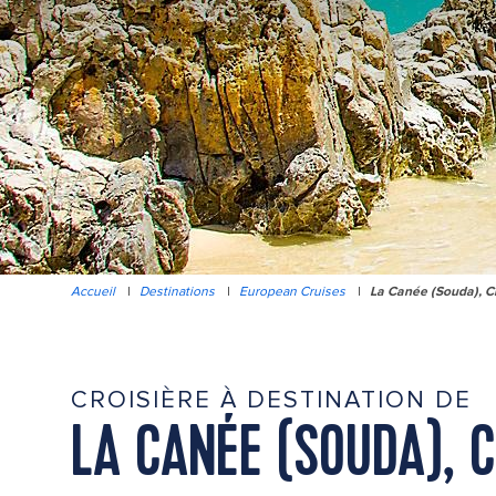
Accueil
|
Destinations
|
European Cruises
|
La Canée (Souda), C
CROISIÈRE À DESTINATION DE
LA CANÉE (SOUDA), 