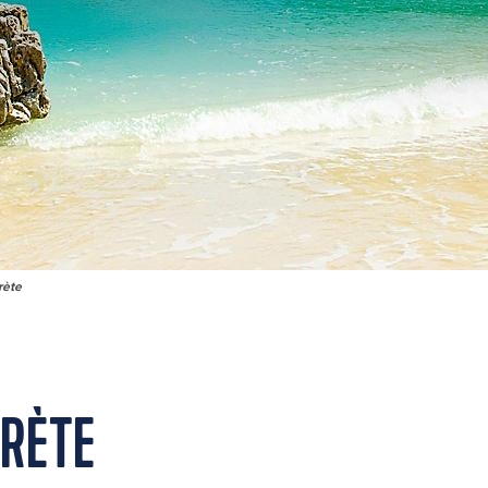
rète
CRÈTE