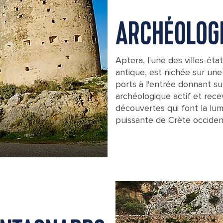
ARCHÉOLOGI
Aptera, l'une des villes-éta
antique, est nichée sur une
ports à l'entrée donnant sur
archéologique actif et rece
découvertes qui font la lumi
puissante de Crète occiden
The exterior walls of the ottoman fort