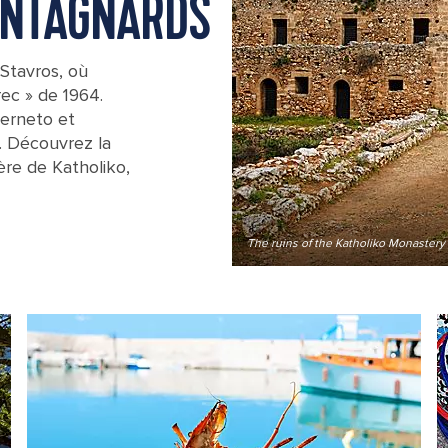
ONTAGNARDS
 Stavros, où
ec » de 1964.
verneto et
. Découvrez la
ère de Katholiko,
The ruins of the Katholiko Monastery 