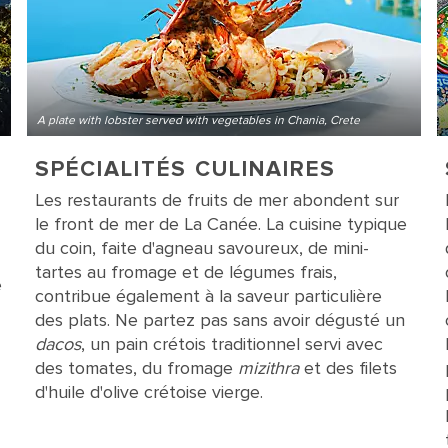
A plate with lobster served with vegetables in Chania, Crete
SPÉCIALITÉS CULINAIRES
Les restaurants de fruits de mer abondent sur
le front de mer de La Canée. La cuisine typique
du coin, faite d'agneau savoureux, de mini-
tartes au fromage et de légumes frais,
e
contribue également à la saveur particulière
des plats. Ne partez pas sans avoir dégusté un
dacos
, un pain crétois traditionnel servi avec
des tomates, du fromage
mizithra
et des filets
d'huile d'olive crétoise vierge.