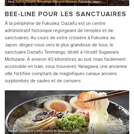
Main hall of Dazaifu Tenmangu Shrine in Dazaifu, Fukuoka, Japan
BEE-LINE POUR LES SANCTUAIRES
À la périphérie de Fukuoka, Dazaifu est un centre
administratif historique regorgeant de temples et de
sanctuaires. Au cours de votre croisière à Fukuoka, au
Japon, dirigez-vous vers le plus grandiose de tous, le
sanctuaire Dazaifu Tenmangu, dédié à l'érudit Sugawara
Michizane. À environ 40 kilomètres au sud, mais facilement
accessible en train, vous trouverez Yanagawa, une ancienne
ville fortifiée comptant de magnifiques canaux anciens
surplombés de saules et de cerisiers.
Ramen noodles is a local cuisine in Fukuoka, Japan