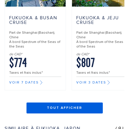
FUKUOKA & BUSAN
FUKUOKA & JEJU
CRUISE
CRUISE
Part de
Shanghai (Baoshan),
Part de
Shanghai (Baoshan),
Chine
Chine
À bord
Spectrum of the Seas of
À bord
Spectrum of the Seas
the Seas
of the Seas
de CAD*
de CAD*
$774
$807
Taxes et frais inclus*
Taxes et frais inclus*
VOIR 7 DATES
VOIR 3 DATES
TOUT AFFICHER
SIMILAIRE À FUKUOKA, JAPON
(9)