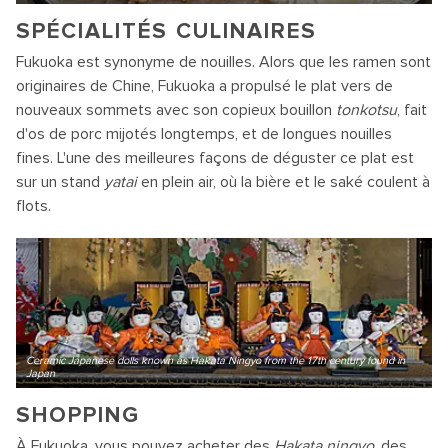
SPÉCIALITÉS CULINAIRES
Fukuoka est synonyme de nouilles. Alors que les ramen sont
originaires de Chine, Fukuoka a propulsé le plat vers de
nouveaux sommets avec son copieux bouillon
tonkotsu
, fait
d'os de porc mijotés longtemps, et de longues nouilles
fines. L'une des meilleures façons de déguster ce plat est
sur un stand
yatai
en plein air, où la bière et le saké coulent à
flots.
Ceramic Japanese dolls known as Hakata Ningyo from the 17th century found in
Japan
SHOPPING
À Fukuoka, vous pouvez acheter des
Hakata ningyo
, des