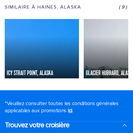
SIMILAIRE À HAINES, ALASKA
(9)
ICY STRAIT POINT, ALASKA
GLACIER HUBBARD, ALASK
*Veuillez consulter toutes les conditions générales
applicables aux promotions
ici
.
Trouvez votre croisière