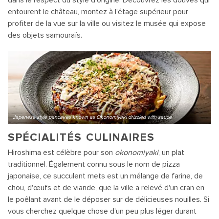
dans le respect du style d'origine. Découvrez les douves qui
entourent le château, montez à l'étage supérieur pour
profiter de la vue sur la ville ou visitez le musée qui expose
des objets samouraïs.
Japenese style pancakes known as Okonomiyaki drizzled with sauce
SPÉCIALITÉS CULINAIRES
Hiroshima est célèbre pour son
okonomiyaki
, un plat
traditionnel. Également connu sous le nom de pizza
japonaise, ce succulent mets est un mélange de farine, de
chou, d'œufs et de viande, que la ville a relevé d'un cran en
le poêlant avant de le déposer sur de délicieuses nouilles. Si
vous cherchez quelque chose d'un peu plus léger durant