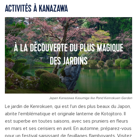
ACTIVITÉS À KANAZAWA
À LA DÉCOUVERTE DU PLUS MAGIQUE
DES JARDINS
Japan Kanazawa Kasumiga Ike Pond Kenrokuen Garden
Le jardin de Kenrokuen, qui est l'un des plus beaux du Japon,
abrite l'emblématique et originale lanterne de Kotojitoro. Il
est superbe en toutes saisons, avec ses pruniers en fleurs
en mars et ses cerisiers en avril. En automne, préparez-vous
pour un festival saisissant de feuillages flamboyants. Visitez