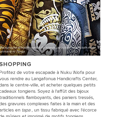
Background of traditional Pacific Islands tapa cloth, a barkcloth made
primarily in Tonga
SHOPPING
Profitez de votre escapade à Nuku 'Alofa pour
vous rendre au Langafonua Handicrafts Center,
dans le centre-ville, et acheter quelques petits
cadeaux tongiens. Soyez à l'affût des bijoux
traditionnels flamboyants, des paniers tressés,
des gravures complexes faites à la main et des
articles en
tapa
, un tissu fabriqué avec l'écorce
de mûriers et imprimé de motifs tongiens