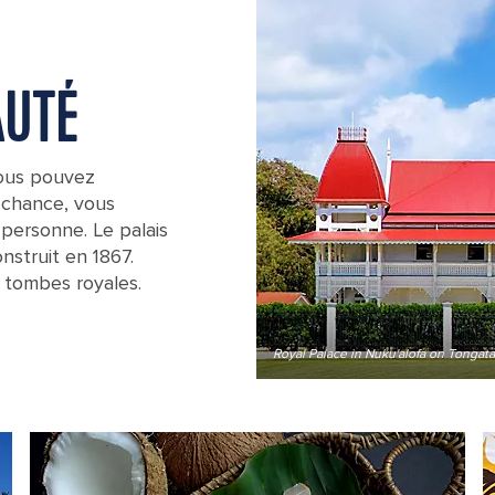
AUTÉ
vous pouvez
a chance, vous
personne. Le palais
nstruit en 1867.
x tombes royales.
Royal Palace in Nuku'alofa on Tongat