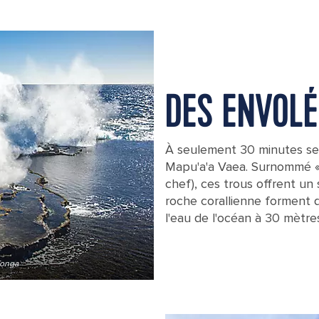
DES ENVOLÉ
À seulement 30 minutes se 
Mapu'a'a Vaea. Surnommé « T
chef), ces trous offrent un
roche corallienne forment 
l'eau de l'océan à 30 mètres
Tonga
Ha'amonga a Maui, remnants of an anc