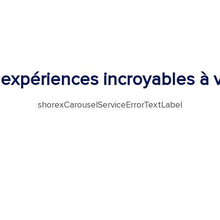
expériences incroyables à v
shorexCarouselServiceErrorTextLabel