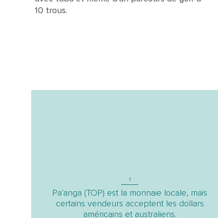
10 trous.
1
Pa'anga (TOP)​​​​​​​ est la monnaie locale, mais
certains vendeurs acceptent les dollars
américains et australiens.