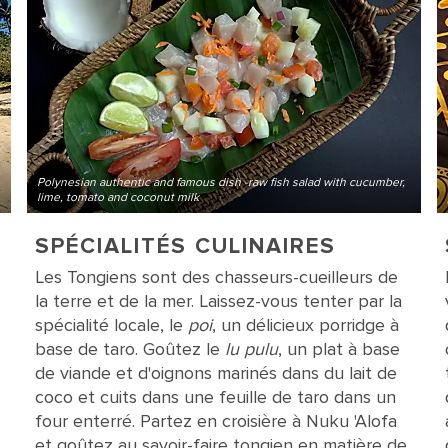
Polynesian authentic and famous dish -raw fish salad with cucumber,
lime, tomato and coconut milk
SPÉCIALITÉS CULINAIRES
Les Tongiens sont des chasseurs-cueilleurs de
la terre et de la mer. Laissez-vous tenter par la
spécialité locale, le
poi
, un délicieux porridge à
base de taro. Goûtez le
lu pulu
, un plat à base
de viande et d'oignons marinés dans du lait de
coco et cuits dans une feuille de taro dans un
four enterré. Partez en croisière à Nuku 'Alofa
et goûtez au savoir-faire tongien en matière de