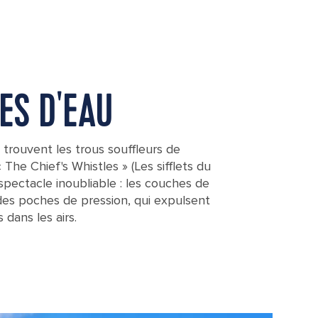
ES D'EAU
trouvent les trous souffleurs de
he Chief's Whistles » (Les sifflets du
 spectacle inoubliable : les couches de
des poches de pression, qui expulsent
 dans les airs.
ient stoned gate, in a park in Tonga