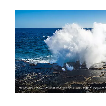
Ha'amonga a Maui, remnants of an ancient stoned gate, in a park in 