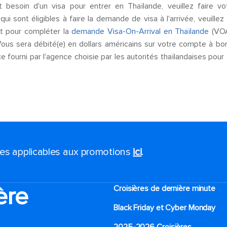
 besoin d'un visa pour entrer en Thaïlande, veuillez faire v
qui sont éligibles à faire la demande de visa à l'arrivée, veuil
t pour compléter la
demande Visa-On-Arrival en Thaïlande
(VOA
 Vous sera débité(e) en dollars américains sur votre compte à bo
e fourni par l'agence choisie par les autorités thaïlandaises pour
ales applicables aux promotions
ici
.
ère
Croisières de dernière minute
Black Friday et Cyber Monday