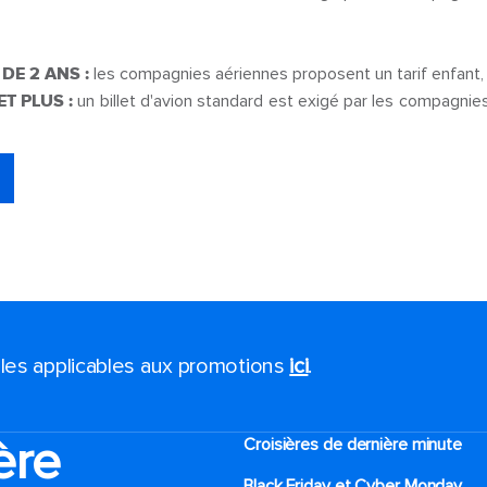
DE 2 ANS :
les compagnies aériennes proposent un tarif enfant, 
T PLUS :
un billet d'avion standard est exigé par les compagnie
ales applicables aux promotions
ici
.
ère
Croisières de dernière minute
Black Friday et Cyber Monday