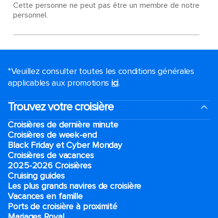
Cette personne ne peut pas être un membre de notre
personnel.
*Veuillez consulter toutes les conditions générales
applicables aux promotions
ici
.
Trouvez votre croisière
Croisières de dernière minute
Croisières de week-end
Black Friday et Cyber Monday
Croisières de vacances
2025-2026 Croisières
Cruising guides
Les plus grands navires de croisière
Vacances en famille
Ports de croisière à proximité
Mariages Royal