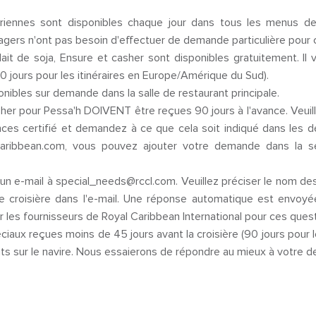
riennes sont disponibles chaque jour dans tous les menus de l
ers n'ont pas besoin d'effectuer de demande particulière pour 
ait de soja, Ensure et casher sont disponibles gratuitement. Il 
90 jours pour les itinéraires en Europe/Amérique du Sud).
ibles sur demande dans la salle de restaurant principale.
er pour Pessa'h DOIVENT être reçues 90 jours à l'avance. Veuil
ces certifié et demandez à ce que cela soit indiqué dans les dé
caribbean.com, vous pouvez ajouter votre demande dans la se
n e-mail à special_needs@rccl.com. Veuillez préciser le nom des
e croisière dans l'e-mail. Une réponse automatique est envoyé
 les fournisseurs de Royal Caribbean International pour ces quest
aux reçues moins de 45 jours avant la croisière (90 jours pour l
uits sur le navire. Nous essaierons de répondre au mieux à votre