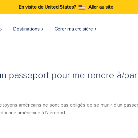
En visite de United States?
Aller au site
Destinations
Gérer ma croisière​
'un passeport pour me rendre à/par
oyens américains ne sont pas obligés de se munir d'un passepo
a douane américaine à l'aéroport.