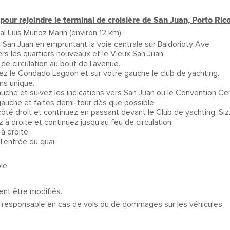
pour rejoindre le terminal de croisière de San Juan, Porto Rico
al Luis Munoz Marin (environ 12 km) :
s San Juan en empruntant la voie centrale sur Baldorioty Ave.
s les quartiers nouveaux et le Vieux San Juan.
de circulation au bout de l'avenue.
rrez le Condado Lagoon et sur votre gauche le club de yachting.
ens unique.
gauche et suivez les indications vers San Juan ou le Convention Ce
gauche et faites demi-tour dès que possible.
côté droit et continuez en passant devant le Club de yachting, Siz
à droite et continuez jusqu'au feu de circulation.
à droite.
l'entrée du quai.
le.
vent être modifiés.
s responsable en cas de vols ou de dommages sur les véhicules.