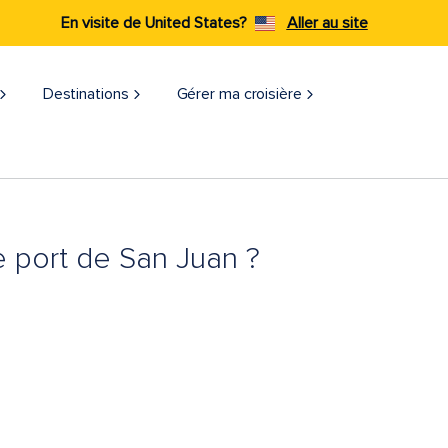
En visite de United States?
Aller au site
Destinations
Gérer ma croisière​
e port de San Juan ?
o