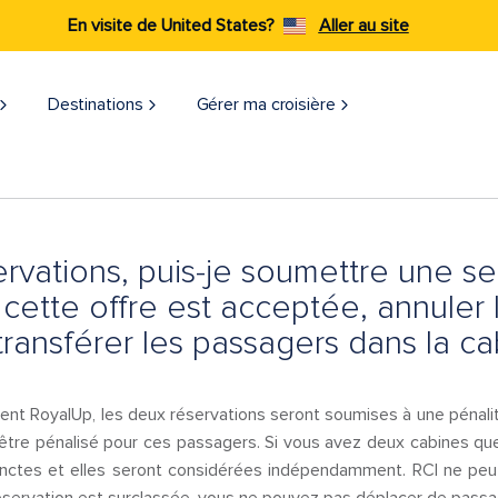
En visite de United States?
Aller au site
Destinations
Gérer ma croisière​
servations, puis-je soumettre une se
i cette offre est acceptée, annuler
transférer les passagers dans la c
nt RoyalUp, les deux réservations seront soumises à une pénali
 être pénalisé pour ces passagers. Si vous avez deux cabines qu
inctes et elles seront considérées indépendamment. RCI ne peut