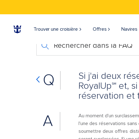
Trouver une croisière
Offres
Navires
Rechercher dans la FAQ
Si j'ai deux ré
Q
RoyalUp℠ et, s
réservation et 
A
Au moment d'un surclasseme
l'une des réservations sans
soumettre deux offres dist