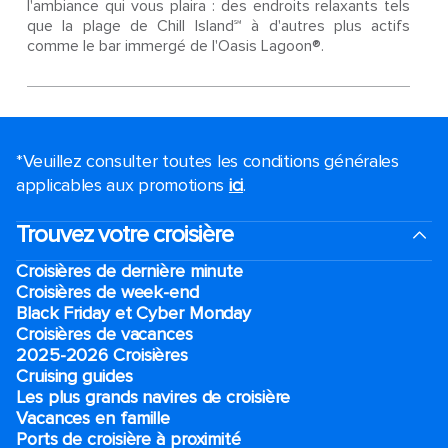
l'ambiance qui vous plaira : des endroits relaxants tels
que la plage de Chill Island℠ à d'autres plus actifs
comme le bar immergé de l'Oasis Lagoon®.
*Veuillez consulter toutes les conditions générales
applicables aux promotions
ici
.
Trouvez votre croisière
Croisières de dernière minute
Croisières de week-end
Black Friday et Cyber Monday
Croisières de vacances
2025-2026 Croisières
Cruising guides
Les plus grands navires de croisière
Vacances en famille
Ports de croisière à proximité