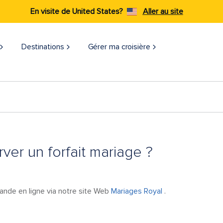
En visite de United States?
Aller au site
Destinations
Gérer ma croisière​
er un forfait mariage ?
nde en ligne via notre site Web
Mariages Royal
.