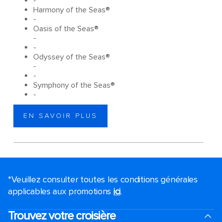
-
Harmony of the Seas®
-
Oasis of the Seas®
-
-
Odyssey of the Seas®
-
-
Symphony of the Seas®
-
EN SAVOIR PLUS
*Veuillez consulter toutes les conditions générales
applicables aux promotions
ici
.
Trouvez votre croisière