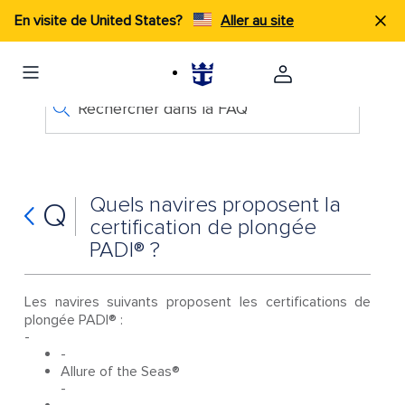
En visite de United States?
Aller au site
Rechercher dans la FAQ
Quels navires proposent la
Q
certification de plongée
PADI® ?
Les navires suivants proposent les certifications de
plongée PADI® :
-
-
Allure of the Seas®
-