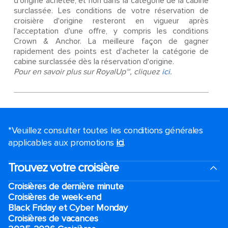
d'origine achetée, et non dans la catégorie de la cabine
surclassée. Les conditions de votre réservation de
croisière d'origine resteront en vigueur après
l'acceptation d'une offre, y compris les conditions
Crown & Anchor. La meilleure façon de gagner
rapidement des points est d'acheter la catégorie de
cabine surclassée dès la réservation d'origine.
Pour en savoir plus sur RoyalUp℠, cliquez
ici
.
*Veuillez consulter toutes les conditions générales
applicables aux promotions
ici
.
Trouvez votre croisière
Croisières de dernière minute
Croisières de week-end
Black Friday et Cyber Monday
Croisières de vacances