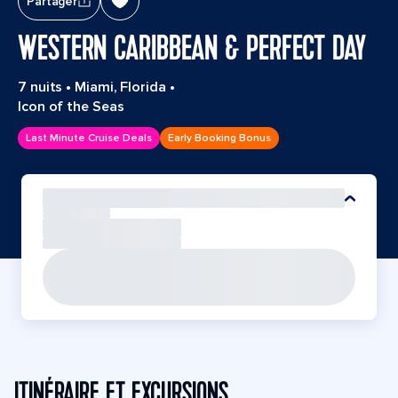
Partager
WESTERN CARIBBEAN & PERFECT DAY
7 nuits
•
Miami, Florida
•
Icon of the Seas
Last Minute Cruise Deals
Early Booking Bonus
ITINÉRAIRE ET EXCURSIONS