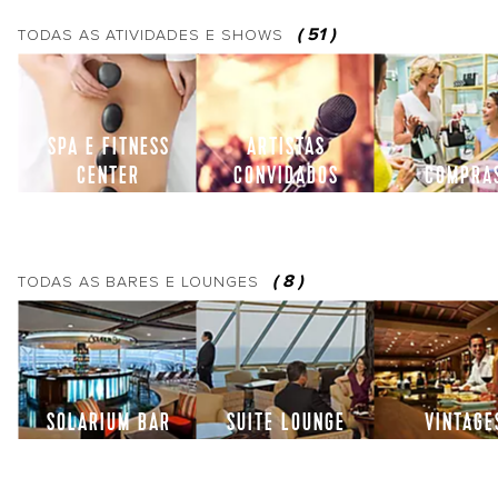
(
51
)
TODAS AS
ATIVIDADES E SHOWS
SPA E FITNESS
ARTISTAS
CENTER
CONVIDADOS
COMPRA
(
8
)
TODAS AS
BARES E LOUNGES
SOLARIUM BAR
SUITE LOUNGE
VINTAGE