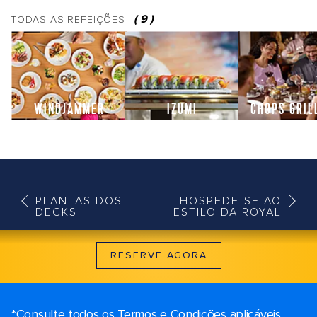
(
9
)
TODAS AS
REFEIÇÕES
WINDJAMMER
IZUMI
CHOPS GRI
PLANTAS DOS
HOSPEDE-SE AO
DECKS
ESTILO DA ROYAL
RESERVE AGORA
*Consulte todos os Termos e Condições aplicáveis ​​