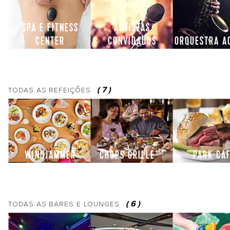
SPA E FITNESS
ARTISTAS
CENTER
CONVIDADOS
ORQUESTRA A
(
7
)
TODAS AS
REFEIÇÕES
WINDJAMMER
CHOPS GRILLE℠
PARK CA
(
6
)
TODAS AS
BARES E LOUNGES