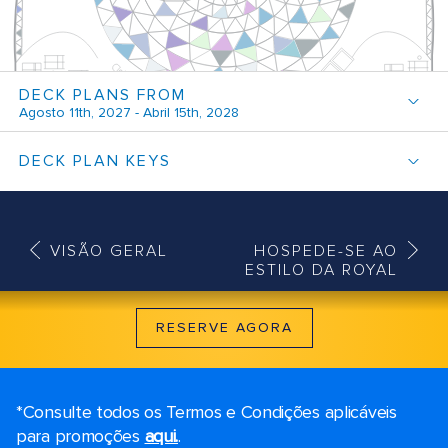
DECK PLANS FROM
Agosto 11th, 2027 - Abril 15th, 2028
DECK PLAN KEYS
VISÃO GERAL
HOSPEDE-SE AO
ESTILO DA ROYAL
RESERVE AGORA
*Consulte todos os Termos e Condições aplicáveis ​​
para promoções
aqui.
.