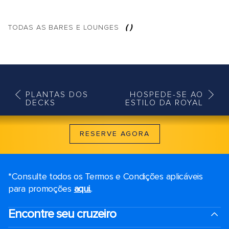
(
)
TODAS AS
BARES E LOUNGES
PLANTAS DOS
HOSPEDE-SE AO
DECKS
ESTILO DA ROYAL
RESERVE AGORA
*Consulte todos os Termos e Condições aplicáveis ​​
para promoções
aqui.
.
Encontre seu cruzeiro