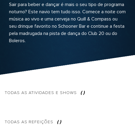
Sair para beber e dançar é mais o seu tipo de programa
noturno? Este navio tem tudo isso. Comece a noite com
música ao vivo e uma cerveja no Quill & Compass ou
seu drinque favorito no Schooner Bar e continue a festa
pela madrugada na pista de dança do Club 20 ou do
Boleros.
(
)
TODAS AS
ATIVIDADES E SHOWS
(
)
TODAS AS
REFEIÇÕES