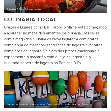
A Maine lobster dinner platter
CULINÁRIA LOCAL
Graças a lugares como Bar Harbor, o Maine está começando
a aparecer no mapa dos amantes de culinária. Delicie-se
com a magnífica culinária da Nova Inglaterra com pratos
como sopa de mariscos, sanduíches de lagosta e jantares
completos de lagosta. Vá além dos pratos tradicionais e
experimente o macarrão com queijo de lagosta e o
inusitado sorvete de lagosta no Ben and Bill's.
An assortment of colorful wooden float souvenirs in Bar Harbor, Maine