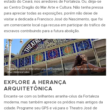
estado do Ceará, nos arredores de Fortaleza. Ou, dirija-se
ao Centro Dragão do Mar Arte e Cultura. Não tenha pressa
para apreciar todas as exposições, porém não deixe de
visitar a dedicada a Francisco José do Nascimento, que foi
um comerciante local cuja recusa em participar do tráfico de
escravos contribuindo para a futura abolição.
Take a trip back in time when you visit Fortaleza's Theatro José de Alencar and
other historical sites.
EXPLORE A HERANÇA
ARQUITETÔNICA
Encante-se com os brilhantes arranha-céus da Fortaleza
moderna, mas também aprecie os prédios mais antigos da
cidade. Programe seu GPS e vá para o Theatro José de