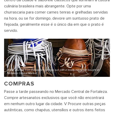
centro da cidade e saboreie clássicos que iluminam a cultura
culinária brasileira mais abrangente. Opte por uma
churrascaria para comer carnes tenras e grelhadas servidas
na hora, ou se for domingo, devore um suntuoso prato de
feijoada, geralmente esse é o único dia em que o prato é
servido.
Shield yourself from Fortaleza's famous sun with a locally made hat bought at
Fortaleza Central Market.
COMPRAS
Passe a tarde passeando no Mercado Central de Fortaleza.
Compre artesanatos exclusivos que você não encontrará
em nenhum outro lugar da cidade. V Procure outras peças
autênticas, como chapéus, utensílios e outros itens feitos