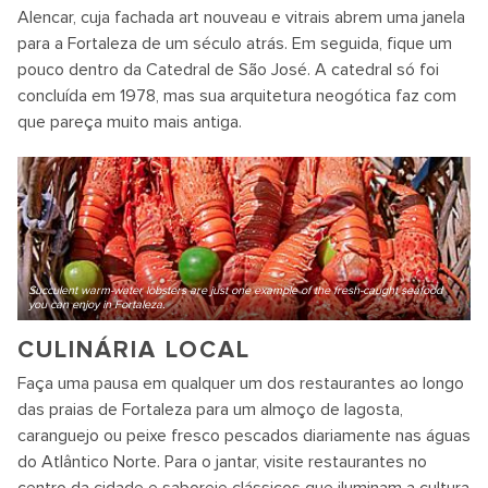
Alencar, cuja fachada art nouveau e vitrais abrem uma janela
para a Fortaleza de um século atrás. Em seguida, fique um
pouco dentro da Catedral de São José. A catedral só foi
concluída em 1978, mas sua arquitetura neogótica faz com
que pareça muito mais antiga.
Succulent warm-water lobsters are just one example of the fresh-caught seafood
you can enjoy in Fortaleza.
CULINÁRIA LOCAL
Faça uma pausa em qualquer um dos restaurantes ao longo
das praias de Fortaleza para um almoço de lagosta,
caranguejo ou peixe fresco pescados diariamente nas águas
do Atlântico Norte. Para o jantar, visite restaurantes no