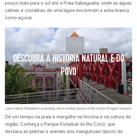
pouco mais para o sul até a Praia Sabiaguaba, onde as águas
calmas e cristalinas de uma lagoa encontram a areia branca
como açúcar.
DESCUBRA A HISTÓRIA NATURAL E DO
POVO
Learn about Fortaleza's surprising role in ending slavery at the Centro Dragão museum.
Dê um tempo na praia e mergulhe na história e na cultura da
região. Conheça o Parque Estadual do Rio Cocó, que
destaca as plantas e animais dos manguezais típicos do