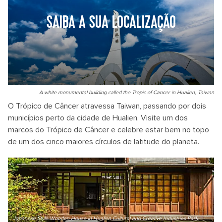
SAIBA A SUA LOCALIZAÇÃO
A white monumental building called the Tropic of Cancer in Hualien, Taiwan
O Trópico de Câncer atravessa Taiwan, passando por dois
municípios perto da cidade de Hualien. Visite um dos
marcos do Trópico de Câncer e celebre estar bem no topo
de um dos cinco maiores círculos de latitude do planeta.
Japanese Style Wooden House in Hualien Cultural and Creative Industries Park,