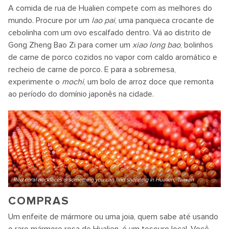
A comida de rua de Hualien compete com as melhores do
mundo. Procure por um
lao pai
, uma panqueca crocante de
cebolinha com um ovo escalfado dentro. Vá ao distrito de
Gong Zheng Bao Zi para comer um
xiao long bao
, bolinhos
de carne de porco cozidos no vapor com caldo aromático e
recheio de carne de porco. E para a sobremesa,
experimente o
mochi
, um bolo de arroz doce que remonta
ao período do domínio japonês na cidade.
Red coral necklaces is something you can find shopping in Hualien, Taiwan
COMPRAS
Um enfeite de mármore ou uma joia, quem sabe até usando