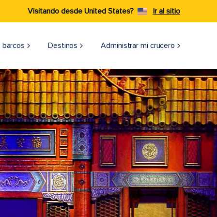
Visitando desde United States?
Ir al sitio
 barcos
Destinos
Administrar mi crucero