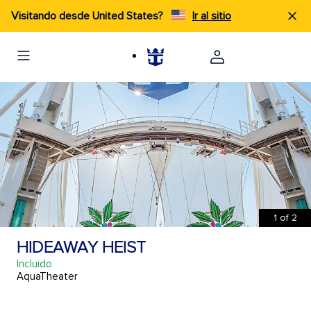
Visitando desde United States?
Ir al sitio
1
of
2
HIDEAWAY HEIST
Incluido
AquaTheater