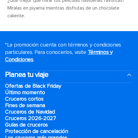
¿Qué mejor que mirar tus películas navideñas favoritas?
Míralas en piyama mientras disfrutas de un chocolate
caliente.
*La promoción cuenta con términos y condiciones
particulares. Para conocerlos, visite
Términos y
Condiciones
.
Planea tu viaje
Ofertas de Black Friday
Último momento
Cruceros cortos
Fines de semana
Cruceros de Navidad
Cruceros 2026-2027
Guías de cruceros
Protección de cancelación
Los cruceros más grandes