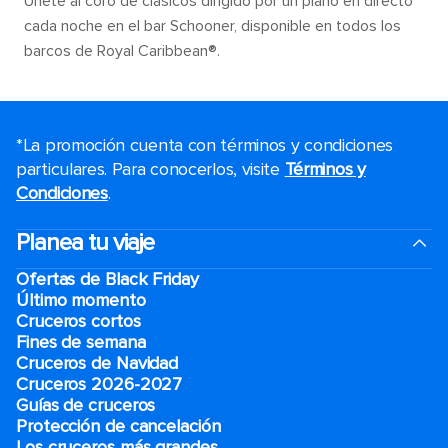
Únete al coro de clásicos dirigido por un piano en directo
cada noche en el bar Schooner, disponible en todos los
barcos de Royal Caribbean®.
*La promoción cuenta con términos y condiciones
particulares. Para conocerlos, visite
Términos y
Condiciones
.
Planea tu viaje
Ofertas de Black Friday
Último momento
Cruceros cortos
Fines de semana
Cruceros de Navidad
Cruceros 2026-2027
Guías de cruceros
Protección de cancelación
Los cruceros más grandes