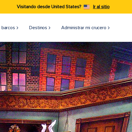
Visitando desde United States?
Ir al sitio
 barcos
Destinos
Administrar mi crucero