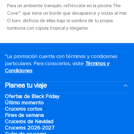
Para un ambiente tranquilo, refréscate en la piscina The
Cove℠, que tiene un borde que desaparece y vistas al mar.
O bien, disfruta de ellas bajo la sombra de tu propia
tumbona con cúpula tropical y elegante.
*La promoción cuenta con términos y condiciones
particulares. Para conocerlos, visite
Términos y
Condiciones
.
Planea tu viaje
Ofertas de Black Friday
Último momento
Cruceros cortos
Fines de semana
Cruceros de Navidad
Cruceros 2026-2027