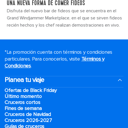
UNA NUEVA FORMA DE COMER FIDEOS
Disfruta del nuevo bar de fideos que se encuentra en el
Grand Windjammer Marketplace, en el que se sirven fideos
recién hechos y los chef realizan demostraciones en vivo.
*La promoción cuenta con términos y condiciones
particulares. Para conocerlos, visite
Términos y
Condiciones
.
Planea tu viaje
Ofertas de Black Friday
Último momento
Cruceros cortos
Fines de semana
Cruceros de Navidad
Cruceros 2026-2027
Guías de cruceros