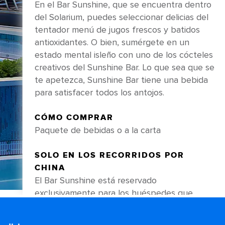
En el Bar Sunshine, que se encuentra dentro
del Solarium, puedes seleccionar delicias del
tentador menú de jugos frescos y batidos
antioxidantes. O bien, sumérgete en un
estado mental isleño con uno de los cócteles
creativos del Sunshine Bar. Lo que sea que se
te apetezca, Sunshine Bar tiene una bebida
para satisfacer todos los antojos.
CÓMO COMPRAR
Paquete de bebidas o a la carta
SOLO EN LOS RECORRIDOS POR
CHINA
El Bar Sunshine está reservado
exclusivamente para los huéspedes que
naveguen en Junior Suites y alojamientos de
categoría superior, para los miembros de