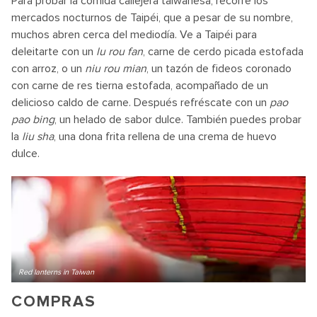
Para probar la comida callejera taiwanesa, recorre los
mercados nocturnos de Taipéi, que a pesar de su nombre,
muchos abren cerca del mediodía. Ve a Taipéi para
deleitarte con un
lu rou fan
, carne de cerdo picada estofada
con arroz, o un
niu rou mian
, un tazón de fideos coronado
con carne de res tierna estofada, acompañado de un
delicioso caldo de carne. Después refréscate con un
pao
pao bing
, un helado de sabor dulce. También puedes probar
la
liu sha
, una dona frita rellena de una crema de huevo
dulce.
Red lanterns in Taiwan
COMPRAS