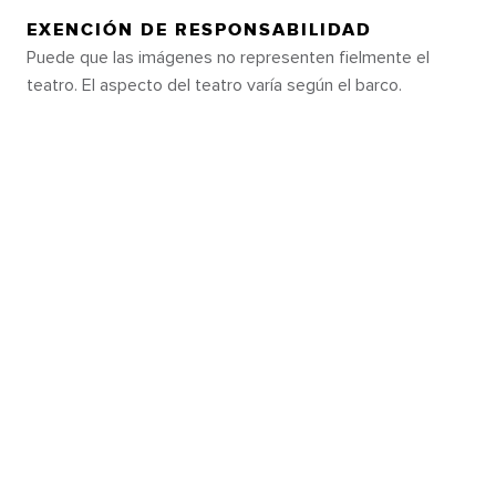
EXENCIÓN DE RESPONSABILIDAD
Puede que las imágenes no representen fielmente el
teatro. El aspecto del teatro varía según el barco.
LLENO DE EMOCIONES
Olvídate de todo lo que sabías
sobre los cruceros y prepárate para
aventuras de otro nivel en cada