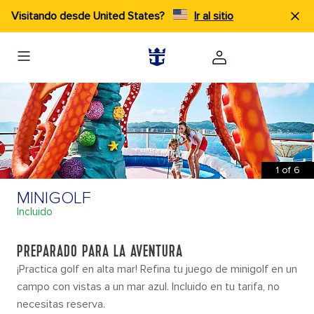
×
Visitando desde United States?
Ir al sitio
ACTIVIDADES PARA HACER
EXPERIENCIAS A BORDO
1
of
6
MINIGOLF
Incluido
PREPARADO PARA LA AVENTURA
DESCRIPCIÓN
QUÉ HACER
PLANOS D
¡Practica golf en alta mar! Refina tu juego de minigolf en un
campo con vistas a un mar azul. Incluido en tu tarifa, no
necesitas reserva.