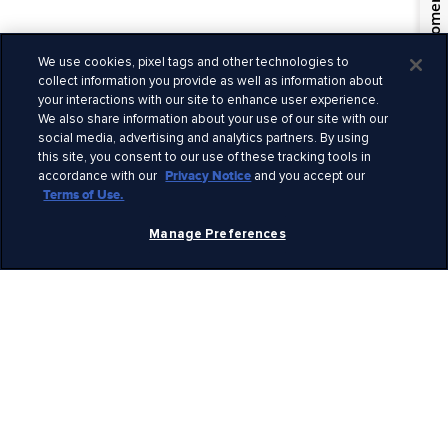
Quiénes somos
Privacidad
Información legal
We use cookies, pixel tags and other technologies to
Empleo
collect information you provide as well as information about
Seguridad
your interactions with our site to enhance user experience.
We also share information about your use of our site with our
Derechos claves
social media, advertising and analytics partners. By using
Alertas de viaje
this site, you consent to our use of these tracking tools in
Prensa
accordance with our
Privacy Notice
and you accept our
Declaración esclavitud moderna
Terms of Use.
Ideas no solicitadas
Manage Preferences