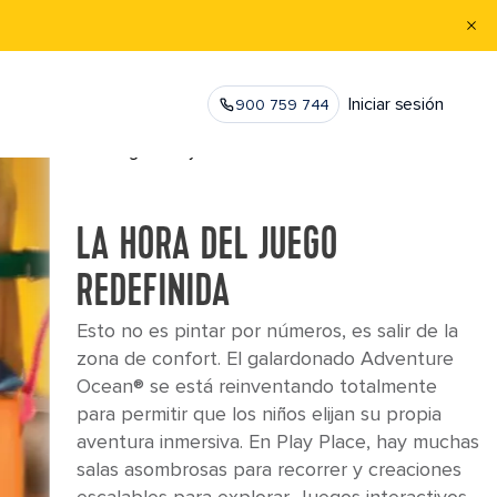
×
ADVENTURE OCEAN
®
Iniciar sesión
900 759 744
Incluido
Se aplican tarifas para Adventure Ocean Babies y
Late Night Party
LA HORA DEL JUEGO
REDEFINIDA
Esto no es pintar por números, es salir de la
zona de confort. El galardonado Adventure
EAS
®
Ocean® se está reinventando totalmente
para permitir que los niños elijan su propia
aventura inmersiva. En Play Place, hay muchas
salas asombrosas para recorrer y creaciones