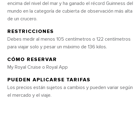
NUEVAS FORMAS DE
encima del nivel del mar y ha ganado el récord Guinness del
mundo en la categoría de cubierta de observación más alta
DISFRUTAR DEL AGUA, BEBER
de un crucero.
Y CENAR
RESTRICCIONES
Debes medir al menos 105 centímetros o 122 centímetros
El Ovation of the Seas®, un favorito de los
para viajar solo y pesar un máximo de 136 kilos.
fanáticos, volverá totalmente rediseñado en la
CÓMO RESERVAR
primavera de 2026. Relájate en la cubierta de
My Royal Cruise o Royal App
piscinas completamente renovada con casitas
privadas. Sube el nivel de tu vida nocturna en el
PUEDEN APLICARSE TARIFAS
Casino Royale℠ ampliado. Y escoge tu favorita
Los precios están sujetos a cambios y pueden variar según
entre las mejores comidas de la flota. Ve lo que
el mercado y el viaje.
se viene próximamente a continuación.