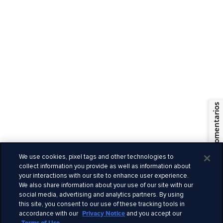
España
© 2026 Royal Caribbean Cruises
Términos y condiciones
Comentarios
Términos de uso
Quiénes somos
Privacidad
Información legal
We use cookies, pixel tags and other technologies to
Empleo
collect information you provide as well as information about
Seguridad
your interactions with our site to enhance user experience.
We also share information about your use of our site with our
Derechos claves
social media, advertising and analytics partners. By using
Alertas de viaje
this site, you consent to our use of these tracking tools in
Prensa
accordance with our
Privacy Notice
and you accept our
Declaración esclavitud moderna