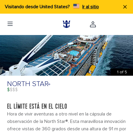
×
Visitando desde United States?
Ir al sitio
QUÉ HACER
OVATION OF THE SEAS
®
1
of
5
NORTH STAR
®
$
DESCRIPCIÓN
QUÉ HACER
PLANOS D
EL LÍMITE ESTÁ EN EL CIELO
Hora de vivir aventuras a otro nivel en la cápsula de
observación de la North Star®. Esta maravillosa innovación
ofrece vistas de 360 grados desde una altura de 91 m por