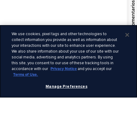
Términos y condiciones
Comentarios
Términos de uso
Quiénes somos
Privacidad
Información legal
We use cookies, pixel tags and other technologies to
Empleo
collect information you provide as well as information about
Seguridad
your interactions with our site to enhance user experience.
We also share information about your use of our site with our
Derechos claves
social media, advertising and analytics partners. By using
Alertas de viaje
this site, you consent to our use of these tracking tools in
Prensa
accordance with our
Privacy Notice
and you accept our
Declaración esclavitud moderna
Terms of Use.
Ideas no solicitadas
Manage Preferences