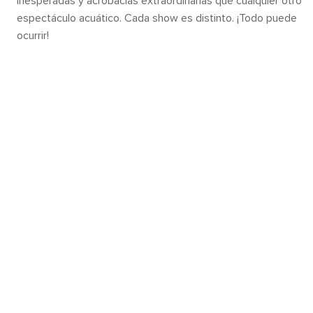
inesperadas y acrobacias extraordinarias que cualquier otro
espectáculo acuático. Cada show es distinto. ¡Todo puede
ocurrir!
MÁS DIVERSIÓN BAJO
EL SOL
Aprovecha al máximo los momentos