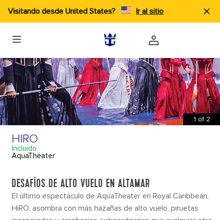
×
Visitando desde United States?
Ir al sitio
ACTIVIDADES PARA HACER
EXPERIENCIAS A BORDO
1
of
2
HIRO
Incluido
AquaTheater
DESAFÍOS DE ALTO VUELO EN ALTAMAR
DESCRIPCIÓN
QUÉ HACER
PLANOS D
El último espectáculo de AquaTheater en Royal Caribbean,
HiRO, asombra con más hazañas de alto vuelo, piruetas