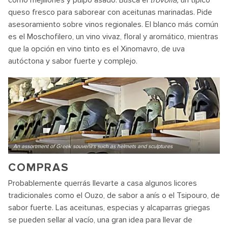
como mejillones y pulpo asado. Busca el
trovolia,
un típico
queso fresco para saborear con aceitunas marinadas. Pide
asesoramiento sobre vinos regionales. El blanco más común
es el Moschofilero, un vino vivaz, floral y aromático, mientras
que la opción en vino tinto es el Xinomavro, de uva
autóctona y sabor fuerte y complejo.
An assortment of Greek souvenirs such as helmets and sculptures
COMPRAS
Probablemente querrás llevarte a casa algunos licores
tradicionales como el Ouzo, de sabor a anís o el Tsipouro, de
sabor fuerte. Las aceitunas, especias y alcaparras griegas
se pueden sellar al vacío, una gran idea para llevar de