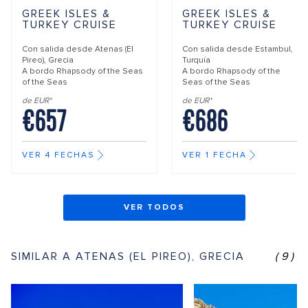
GREEK ISLES &
GREEK ISLES &
TURKEY CRUISE
TURKEY CRUISE
Con salida desde
Atenas (El
Con salida desde
Estambul,
Pireo), Grecia
Turquía
A bordo
Rhapsody of the Seas
A bordo
Rhapsody of the
of the Seas
Seas of the Seas
de EUR*
de EUR*
€657
€686
VER 4 FECHAS
VER 1 FECHA
VER TODOS
SIMILAR A ATENAS (EL PIREO), GRECIA
(9)