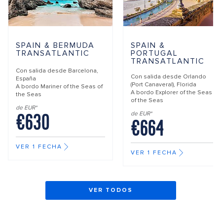
SPAIN & BERMUDA
SPAIN &
TRANSATLANTIC
PORTUGAL
TRANSATLANTIC
Con salida desde
Barcelona,
Con salida desde
Orlando
España
(Port Canaveral), Florida
A bordo
Mariner of the Seas of
A bordo
Explorer of the Seas
the Seas
of the Seas
de EUR*
€630
de EUR*
€664
VER 1 FECHA
VER 1 FECHA
VER TODOS