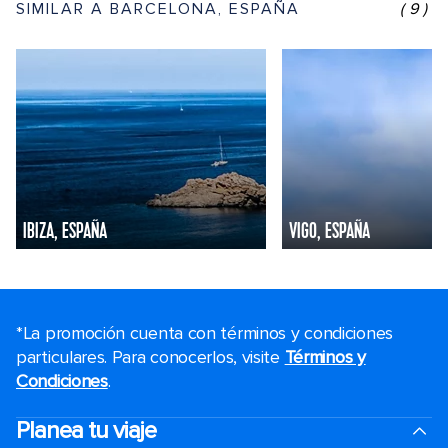
SIMILAR A BARCELONA, ESPAÑA
(9)
IBIZA, ESPAÑA
VIGO, ESPAÑA
*La promoción cuenta con términos y condiciones
particulares. Para conocerlos, visite
Términos y
Condiciones
.
Planea tu viaje