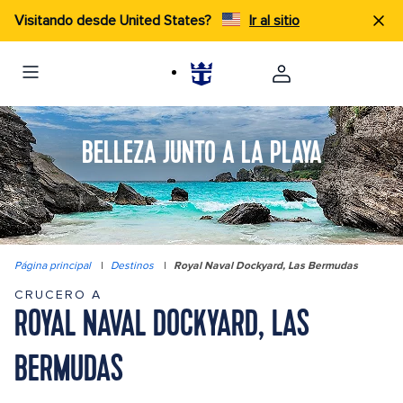
Visitando desde United States?
Ir al sitio
BELLEZA JUNTO A LA PLAYA
Página principal
|
Destinos
|
Royal Naval Dockyard, Las Bermudas
CRUCERO A
ROYAL NAVAL DOCKYARD, LAS
BERMUDAS